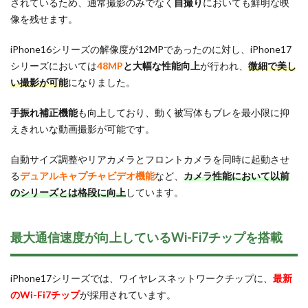
されているため、通常撮影のみでなく
自撮り
においても鮮明な映
像を残せます。
iPhone16シリーズの解像度が12MPであったのに対し、iPhone17
シリーズにおいては
48MP
と大幅な性能向上
が行われ、
微細で美し
い撮影が可能
になりました。
手振れ補正機能
も向上しており、動く被写体もブレを最小限に抑
えきれいな動画撮影が可能です。
自動サイズ調整やリアカメラとフロントカメラを同時に起動させ
る
デュアルキャプチャビデオ機能
など、
カメラ性能において以前
のシリーズとは格段に向上
しています。
最大通信速度が向上しているWi-Fi7チップを搭載
iPhone17シリーズでは、ワイヤレスネットワークチップに、
最新
のWi-Fi7チップ
が採用されています。