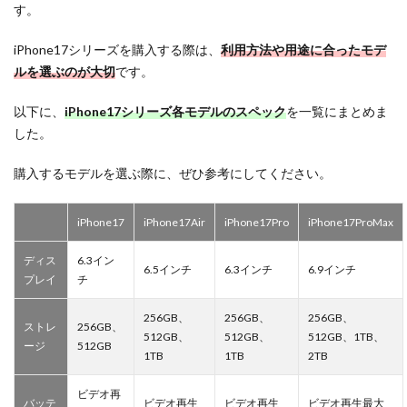
す。
iPhone17シリーズを購入する際は、
利用方法や用途に合ったモデ
ルを選ぶのが大切
です。
以下に、
iPhone17シリーズ各モデルのスペック
を一覧にまとめま
した。
購入するモデルを選ぶ際に、ぜひ参考にしてください。
iPhone17
iPhone17Air
iPhone17Pro
iPhone17ProMax
ディス
6.3イン
6.5インチ
6.3インチ
6.9インチ
プレイ
チ
256GB、
256GB、
256GB、
ストレ
256GB、
512GB、
512GB、
512GB、1TB、
ージ
512GB
1TB
1TB
2TB
ビデオ再
バッテ
ビデオ再生
ビデオ再生
ビデオ再生最大