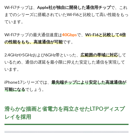
Wi-Fi7チップは、
Apple社が独自に開発した通信用チップ
で、これ
までのシリーズに搭載されていたWi-Fi6と比較して高い性能をもっ
ています。
Wi-Fi7チップの最大通信速度は
40Gbps
で、
Wi-Fi6と比較して4倍
の性能をもち、高速通信が可能
です。
2.4GHzや5GHzおよび6GHz帯といった、
広範囲の帯域に対応
して
いるため、通信の遅延を最小限に抑えた安定した通信を実現して
います。
iPhone17シリーズでは、
最先端チップにより安定した高速通信が
可能になる
でしょう。
滑らかな描画と省電力を両立させたLTPOディスプ
レイを採用