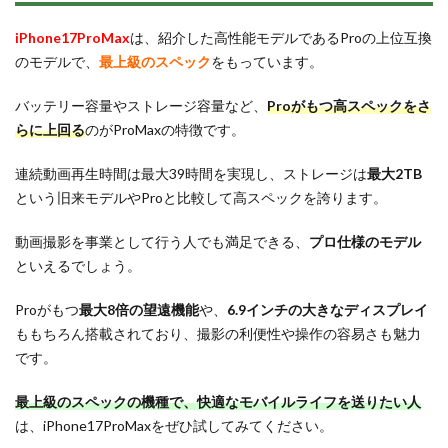
iPhone17ProMax
は、紹介した高性能モデルであるProの上位互換
のモデルで、
最上級のスペック
をもっています。
バッテリー容量やストレージ容量など、
Proがもつ高スペックをさ
らに上回る
のがProMaxの特徴です。
連続動画再生時間は最大39時間を実現し、ストレージは
最大2TB
という旧来モデルやProと比較して高スペックを誇ります。
動画撮影を事業として行う人でも満足できる、
プロ仕様のモデル
といえるでしょう。
Proがもつ
最大8倍の望遠機能
や、
6.9インチの大きなディスプレイ
ももちろん搭載されており、撮影の利便性や操作の容易さも魅力
です。
最上級のスペックの機種で、快適なモバイルライフを送りたい人
は、iPhone17ProMaxをぜひ試してみてください。