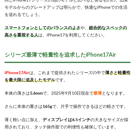
モデルからのグレードアップは明らかで、快適なiPhoneでの生活
を送れるでしょう。
スマートフォンとしてのバランスのよさ
や、
総合的なスペックの
高さを重視する人
は、iPhone17を利用してください。
シリーズ最薄で軽量性を追求したiPhone17Air
iPhone17Air
は、これまで提供されたシリーズの中で
薄さと軽量性
を最大限に追及したモデル
です。
本体の薄さは
5.6mm
で、2025年9月10日現在で
最薄
となります。
さらに本体の重さは
165g
で、片手で操作できるほどの軽さです。
薄く軽い点に加え、
ディスプレイは6.5インチ
の大きなサイズが採
用されており、タッチ操作面での利便性も確保しています。