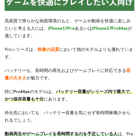
高画質で滑らかな画面環境のもと、ゲームや動画を快適に楽しみ
たいと考える人には、
iPhone17Pro
あるいは
iPhone17ProMax
が
適しています。
Proシリーズは、
映像の品質
において他のモデルよりも優れていま
す。
バッテリーも、長時間の再生およびゲームプレイに対応できる
容
量の大きさ
が魅力です。
特に
ProMax
のモデルは、
バッテリー容量がシリーズ内で最大で、
かつ保存容量も十分
にあります。
外出先においても、バッテリー容量を気にせず長時間稼働させら
れるでしょう。
動画再生やゲームプレイを長時間するのを予定している人
は、Pro