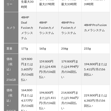
生最大30
リー
最大27時間
最大33時間
39時間
時間
48MP
Dual
48MP
48MP Pro
48MP Pro Fusion
カメラ
Fusionカ
Fusionカメ
Fusionカメ
カメラシステム
メラシス
ラシステム
ラシステム
テム
重量
177g
165g
206g
233g
価格
129,800
159,800円
179,800円ま
（税
円または
194,800円または
または4,438
たは4,994円/
込）
3,605円/
5,411円/月の36
円/月の36回
月の36回払
＊
月の36回
回払い
払い
い
256GB
払い
価格
164,800
194,800円
214,800円ま
（税
円または
229,800円または
または5,411
たは5,966円/
込）
4,577円/
6,383円/月の36
円/月の36回
月の36回払
＊
月の36回
回払い
払い
い
512GB
払い