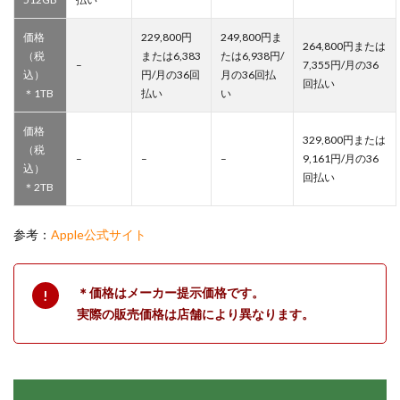
価格
229,800円
249,800円ま
264,800円または
（税
または6,383
たは6,938円/
–
7,355円/月の36
込）
円/月の36回
月の36回払
回払い
＊1TB
払い
い
価格
329,800円または
（税
–
–
–
9,161円/月の36
込）
回払い
＊2TB
参考：
Apple公式サイト
＊価格はメーカー提示価格です。
実際の販売価格は店舗により異なります。