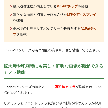
最大通信速度が向上している
Wi-Fi7チップ
を搭載
滑らかな描画と省電力を両立させた
LTPOディスプレイ
を採用
高水準の処理速度でバッテリーが長持ちする
A19系チッ
プ
を搭載
iPhone17シリーズがもつ性能の高さを、ぜひ堪能してください。
拡大時や印刷時にも美しく鮮明な画像が撮影できる
カメラ機能
iPhone17シリーズの特徴として、
高性能カメラ
が搭載されている
点が挙げられます。
リアカメラとフロントカメラ双方に高い性能を持つカメラが採用