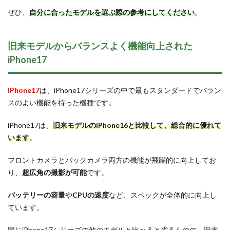
ぜひ、
自分に合ったモデルを選ぶ際の参考にしてください
。
旧来モデルからバランスよく機能向上された
iPhone17
iPhone17
は、iPhone17シリーズの中で最もスタンダードでバラン
スのよい機能を持った機種です。
iPhone17は、
旧来モデルのiPhone16と比較して、総合的に優れて
います
。
フロントカメラとバックカメラ両方の機能が飛躍的に向上してお
り、
超広角の撮影が可能
です。
バッテリーの容量
や
CPUの速度
など、スペックが全体的に向上し
ています。
同じiPhone17シリーズの他のモデルと比べると劣るものの、旧来