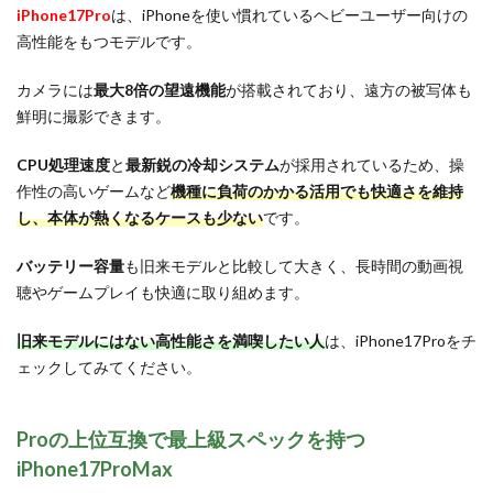
iPhone17Pro
は、iPhoneを使い慣れているヘビーユーザー向けの
高性能をもつモデルです。
カメラには
最大8倍の望遠機能
が搭載されており、遠方の被写体も
鮮明に撮影できます。
CPU処理速度
と
最新鋭の冷却システム
が採用されているため、操
作性の高いゲームなど
機種に負荷のかかる活用でも快適さを維持
し、本体が熱くなるケースも少ない
です。
バッテリー容量
も旧来モデルと比較して大きく、長時間の動画視
聴やゲームプレイも快適に取り組めます。
旧来モデルにはない高性能さを満喫したい人
は、iPhone17Proをチ
ェックしてみてください。
Proの上位互換で最上級スペックを持つ
iPhone17ProMax