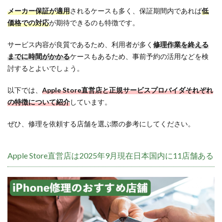
メーカー保証が適用
されるケースも多く、保証期間内であれば
低
価格での対応
が期待できるのも特徴です。
サービス内容が良質であるため、利用者が多く
修理作業を終える
までに時間がかかる
ケースもあるため、事前予約の活用などを検
討するとよいでしょう。
以下では、
Apple Store直営店と正規サービスプロバイダそれぞれ
の特徴について紹介
しています。
ぜひ、修理を依頼する店舗を選ぶ際の参考にしてください。
Apple Store直営店は2025年9月現在日本国内に11店舗ある